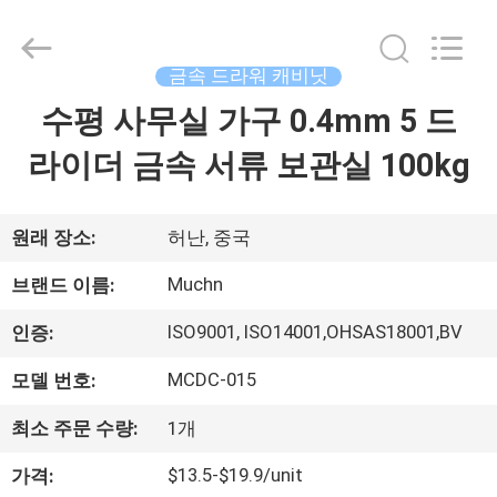
Luoyang
Muchn
Industrial
Co.,
Ltd..
금속 드라워 캐비닛
All
Rights
수평 사무실 가구 0.4mm 5 드
집
Reserved.
Developed
by
ECER
라이더 금속 서류 보관실 100kg
제
품
원래 장소:
허난, 중국
Muchn
브랜드 이름:
우
ISO9001, ISO14001,OHSAS18001,BV
인증:
리
MCDC-015
모델 번호:
에
최소 주문 수량:
1개
대
$13.5-$19.9/unit
가격: