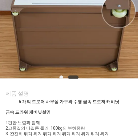
연
락
주
세
요
뉴
제품 설명
스
5 개의 드로저 사무실 가구와 수평 금속 드로저 캐비닛
금속 드라워 캐비닛
설명
인
1편한 느낌과 함께
용
2고품질의 나일론 롤러, 100kg의 부하중량
3. 완전히 튀겨 튀겨 튀겨 튀겨 튀겨 튀겨 튀겨 튀겨 튀겨