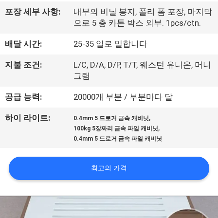
하
포장 세부 사항:
내부의 비닐 봉지, 폴리 폼 포장, 마지막
여
으로 5 층 카톤 박스 외부. 1pcs/ctn.
배달 시간:
25-35 일로 일합니다
공
지불 조건:
L/C, D/A, D/P, T/T, 웨스턴 유니온, 머니
장
그램
여
공급 능력:
20000개 부분 / 부분마다 달
행
,
하이 라이트:
0.4mm 5 드로거 금속 캐비닛
,
100kg 5장짜리 금속 파일 캐비닛
0.4mm 5 드로거 금속 파일 캐비닛
품
질
최고의 가격
관
리