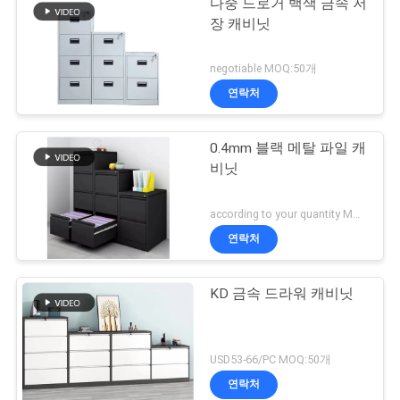
다중 드로거 백색 금속 저
장 캐비닛
negotiable MOQ:50개
연락처
0.4mm 블랙 메탈 파일 캐
비닛
according to your quantity MOQ:50개
연락처
KD 금속 드라워 캐비닛
USD53-66/PC MOQ:50개
연락처