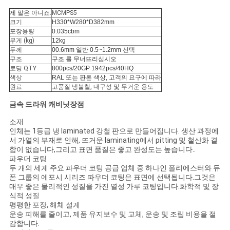
문
제 말은 아니죠.
MCMPS5
크기
H330*W280*D382mm
을
포장용량
0.035cbm
무게 (kg)
12kg
요
두께
00.6mm 일반 0.5~1.2mm 선택
구조
구조 를 무너뜨리십시오
구
로딩 QTY
800pcs/20GP 1942pcs/40HQ
색상
RAL 또는 판톤 색상, 고객의 요구에 따라
하
원료
고품질 냉불철, 내구성 및 무거운 용도
금속 드라워 캐비닛
장점
세
소재
요
인체는 1등급 냉 laminated 강철 판으로 만들어집니다. 생산 과정에
서 가열의 부재로 인해, 뜨거운 laminating에서 pitting 및 철산화 결
함이 없습니다,그리고 표면 품질은 좋고 완성도는 높습니다..
파우더 코팅
사
두 개의 세계 주요 파우더 코팅 공급 업체 중 하나인 폴리에스터와 듀
폰 그룹의 에포시 시리즈 파우더 코팅은 표면에 선택됩니다.그것은
이
매우 좋은 물리적인 성질을 가진 열성 가루 코팅입니다.화학적 및 장
식적 성질
트
평평한 포장, 해체 설계
운송 피해를 줄이고, 제품 유지보수 및 교체, 운송 및 조립 비용을 절
맵
감합니다.