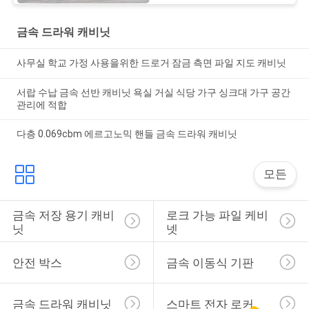
금속 드라워 캐비닛
사무실 학교 가정 사용을위한 드로거 잠금 측면 파일 지도 캐비닛
서랍 수납 금속 선반 캐비닛 욕실 거실 식당 가구 싱크대 가구 공간
관리에 적합
다층 0.069cbm 에르고노믹 핸들 금속 드라워 캐비닛
모든
금속 저장 용기 캐비
로크 가능 파일 케비
닛
넷
안전 박스
금속 이동식 기판
금속 드라워 캐비닛
스마트 전자 로커