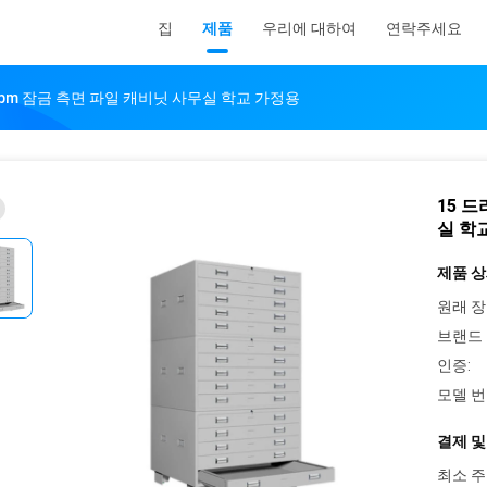
집
제품
우리에 대하여
연락주세요
96cbm 잠금 측면 파일 캐비닛 사무실 학교 가정용
15 드
실 학
제품 상
원래 장
브랜드 
인증:
모델 번
결제 및
최소 주