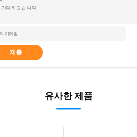
!
 기다 리 겠 습 니 다.
세부 정보
로이
드라워, A4/FC와 호환되는 큰 용량 디자인, 각 드라워에 200개
 철강 슬라이드 레일
 찾는 것이 더 편리하고, 50,000번 이상 당겨, 더 많은 당겨 연결
전하게 버려지는 것을 방지합니다.
제출
유사한 제품