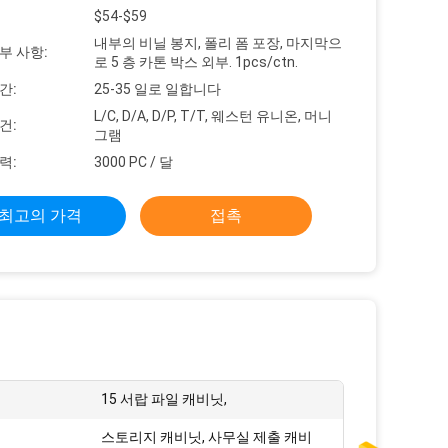
$54-$59
내부의 비닐 봉지, 폴리 폼 포장, 마지막으
부 사항:
로 5 층 카톤 박스 외부. 1pcs/ctn.
간:
25-35 일로 일합니다
L/C, D/A, D/P, T/T, 웨스턴 유니온, 머니
건:
그램
력:
3000 PC / 달
최고의 가격
접촉
15 서랍 파일 캐비닛,
스토리지 캐비닛, 사무실 제출 캐비