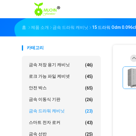
홈
제품 소개
금속 드라워 캐비닛
15 드라워 Odm 0.0
카테고리
금속 저장 용기 캐비닛
(46)
로크 가능 파일 케비넷
(45)
안전 박스
(65)
금속 이동식 기판
(26)
금속 드라워 캐비닛
(23)
스마트 전자 로커
(43)
금속 선반
(25)