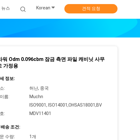
Korean
뉴스
견적 요청
라워 Odm 0.096cbm 잠금 측면 파일 캐비닛 사무
교 가정용
세 정보:
소:
허난, 중국
이름:
Muchn
ISO9001, ISO14001,OHSAS18001,BV
호:
MDV11401
 배송 조건:
문 수량:
1개