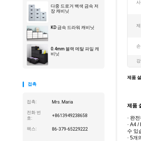
사
다중 드로거 백색 금속 저
장 캐비닛
제
KD 금속 드라워 캐비닛
손
0.4mm 블랙 메탈 파일 캐
비닛
강
제품 
접촉
접촉:
Mrs. Maria
제품 
전화 번
+8613949238658
· 완
호:
· A
팩스:
86-379-65229222
수 있
· 5