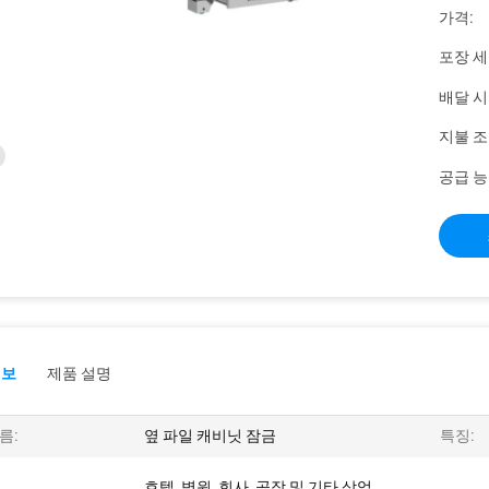
가격:
포장 세
배달 시
지불 조
공급 능
정보
제품 설명
름:
옆 파일 캐비닛 잠금
특징:
호텔, 병원, 회사, 공장 및 기타 상업