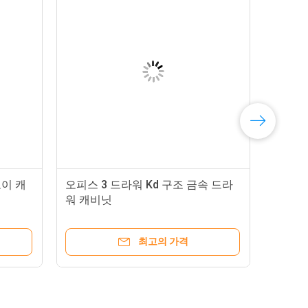
합니다.
tn.
로이 캐
오피스 3 드라워 Kd 구조 금속 드라
 원하는 두께로 철판을 추가로 롤링하
워 캐비닛
는 더 정확하고 표면은 부드럽고 아름답습
최고의 가격
내구성, 인력 변경 또는 손실의 경우,
 메커니즘, 한 번에 단 한 장만 열어서,