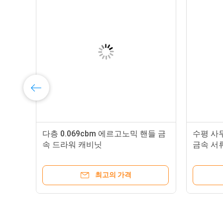
패키지
평평한
운송 
플라스틱
제품 
드
다층 0.069cbm 에르고노믹 핸들 금
수평 사무
1등급
속 드라워 캐비닛
금속 서류
는 것
니다.
안전하
최고의 가격
잠금을
당신은
3개의
파일을