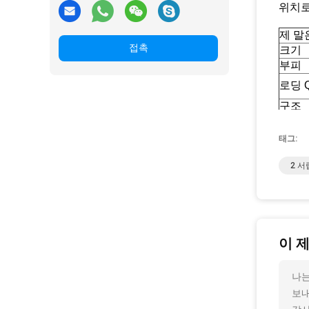
위치로
제 말
접촉
크기
부피
로딩 
구조
표면
사용
태그:
색상
무게
2 
제품 
편안한
고품질
이 
버킷 
두꺼운
나는
슈퍼 
환경 
보내
능.