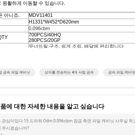
 원활하게 이동할 수 있습니다.
은 아니죠.
MDV11401
H1331*W452*D620mm
0.096cbm
700PCS/40HQ
QTY
280PCS/20GP
무너뜨릴 구조, 쉽게 조립, 배달에 편리합니다
환경용 전자 파우더
사무실, 학교, 집, 호텔, 병원, 회사, 공장 및 기타 
RAL 또는 판톤 색상, 고객의 요구에 따라
서랍 금속 파일 캐비닛
40KGS
상자를 전송하는 4개 서랍 금속
금속 파일 케비
장점
 손잡이: 에르고노믹 디자인, 섬세하고 아름다운, 편안한 느낌, 긴
의 잠금: 강하고 내구성있는 강철 잠금 코어를 채택하십시오.
제품에 대한 자세한 내용을 알고 싶습니다
드로거: 각 드로거에는 200개의 폴더가 들어갑니다.
 탄소 냉장 철판: 부드러운 표면, 쉽게 변형 및 긴 서비스 수명을 
 관심이있다 15 드라워 Odm 0.096cbm 잠금 측면 파일 캐비닛 사무실 학
베어링: 엄격한 베어링 테스트를 통해 각 캐비닛의 우수한 품질, 
보호 분말: 인산염이 없고, 전자기 스프레이링 분말, 강한 접착력,
 주시겠습니까?