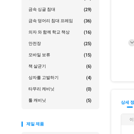
금속 싱글 침대
(29)
금속 덩어리 침대 프레임
(36)
의자 와 함께 학교 책상
(16)
안전장
(25)
모바일 보류
(15)
책 살균기
(6)
상자를 고발하기
(4)
타무리 캐비닛
(0)
툴 캐비닛
(5)
상세 
이
제일 제품