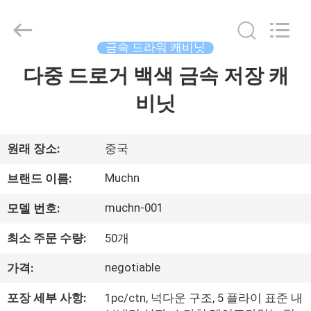
2026
Luoyang
Muchn
Industrial
Co.,
금속 드라워 캐비닛
Ltd..
All
Rights
다중 드로거 백색 금속 저장 캐
집
Reserved.
Developed
by
비닛
ECER
제
품
원래 장소:
중국
Muchn
브랜드 이름:
우
muchn-001
모델 번호:
리
최소 주문 수량:
50개
에
negotiable
가격:
대
포장 세부 사항:
1pc/ctn, 넉다운 구조, 5 플라이 표준 내