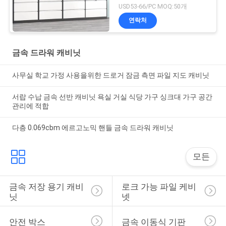
USD53-66/PC MOQ:50개
연락처
금속 드라워 캐비닛
사무실 학교 가정 사용을위한 드로거 잠금 측면 파일 지도 캐비닛
서랍 수납 금속 선반 캐비닛 욕실 거실 식당 가구 싱크대 가구 공간
관리에 적합
다층 0.069cbm 에르고노믹 핸들 금속 드라워 캐비닛
모든
금속 저장 용기 캐비
로크 가능 파일 케비
닛
넷
안전 박스
금속 이동식 기판