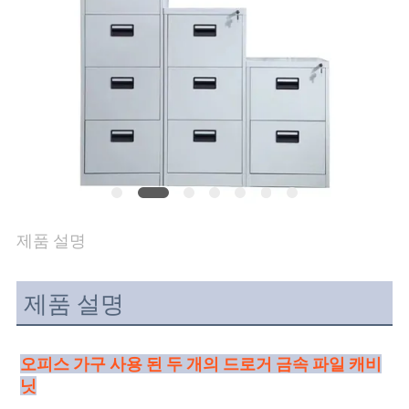
연
락
주
세
요
제품 설명
뉴
스
제품 설명
인
오피스 가구 사용 된 두 개의 드로거 금속 파일 캐비
용
닛