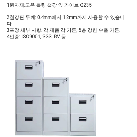
문
1원자재:고온 롤링 철강 잎 가이브 Q235
을
2철강판 두께: 0.4mm에서 1.2mm까지 사용할 수 있습니
다.
요
3포장 세부 사항: 각 제품 각 카튼, 5층 강한 수출 카튼.
4인증: ISO9001, SGS, BV 등
필리
구
하
세
요
사
이
트
맵