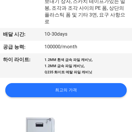
하
보내기 상자, 스카치 테이프가있는 밀
봉, 조각과 조각 사이의 PE 폼, 상단의
여
플라스틱 폼 및 기타 3면, 요구 사항으
로
공
10-30days
배달 시간:
장
100000/month
공급 능력:
여
,
하이 라이트:
1.2MM 흰색 금속 파일 캐비닛
,
행
1.2MM 금속 파일 캐비닛
Q235 화이트 메탈 파일 캐비닛
품
최고의 가격
질
관
리