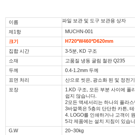
내장
PRIVACY
파일 보관 및 도구 보관용 상자
이름
POLICY
MUCHN-001
제1항
H720*W460*D620mm
크기
집합 시간
3-5분, KD 구조
소재
고품질 냉동 굴림 철판 Q235
두께
0.4-1.2mm 두께
표면 처리
산으로 씻은, 광소화 된 및 정전기
포장
1.KD 구조, 모든 부분 사이에 
쉽지 않습니다.
2모든 액세서리는 하나의 플라스
3바깥쪽은 5층의 단단한 카튼, 테
4. LOGO를 인쇄하거나 고객이 
5각 제품에는 설치 지침이 있습니
G.W
20~30kg