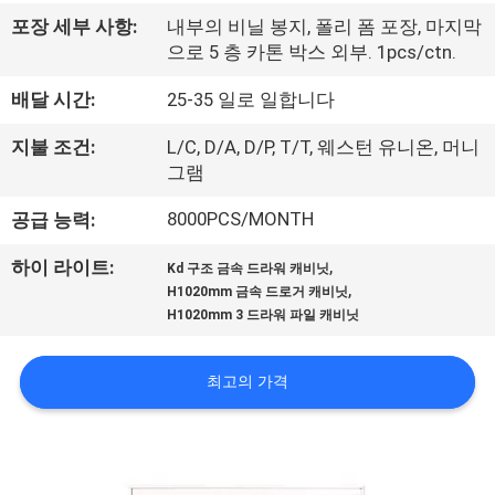
하
포장 세부 사항:
내부의 비닐 봉지, 폴리 폼 포장, 마지막
여
으로 5 층 카톤 박스 외부. 1pcs/ctn.
배달 시간:
25-35 일로 일합니다
공
지불 조건:
L/C, D/A, D/P, T/T, 웨스턴 유니온, 머니
장
그램
여
8000PCS/MONTH
공급 능력:
행
,
하이 라이트:
Kd 구조 금속 드라워 캐비닛
,
H1020mm 금속 드로거 캐비닛
H1020mm 3 드라워 파일 캐비닛
품
질
최고의 가격
관
리