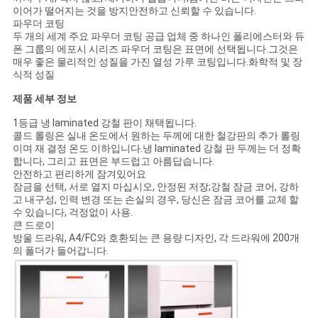
이어가 떨어지는 것을 방지안전하고 신뢰할 수 있습니다.
파우더 코팅
두 개의 세계 주요 파우더 코팅 공급 업체 중 하나인 폴리에스터와 듀
PRIVACY
폰 그룹의 에포시 시리즈 파우더 코팅은 표면에 선택됩니다.그것은
매우 좋은 물리적인 성질을 가진 열성 가루 코팅입니다.화학적 및 장
POLICY
식적 성질
제품 세부 정보
1등급 냉 laminated 강철 판이 채택됩니다.
콜드 롤링은 실내 온도에서 원하는 두께에 대한 철강판의 추가 롤링
이며 재 결정 온도 이하입니다.냉 laminated 강철 판 두께는 더 정확
합니다, 그리고 표면은 부드럽고 아름답습니다.
안전하고 편리하게 잠겨있어요
잠금을 선택, 서로 열지 마십시오, 안정된 저장;강철 잠금 코어, 강하
고 내구성, 인력 변경 또는 손실의 경우, 당신은 잠금 코어를 교체 할
수 있습니다, 걱정없이 사용.
큰 드로이
방울 드라워, A4/FC와 호환되는 큰 용량 디자인, 각 드라워에 200개
의 폴더가 들어갑니다.