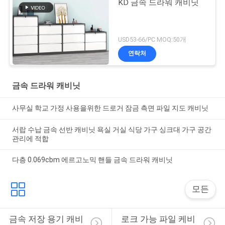
KD 금속 드라워 캐비닛
USD53-66/PC MOQ:50개
연락처
금속 드라워 캐비닛
사무실 학교 가정 사용을위한 드로거 잠금 측면 파일 지도 캐비닛
서랍 수납 금속 선반 캐비닛 욕실 거실 식당 가구 싱크대 가구 공간
관리에 적합
다층 0.069cbm 에르고노믹 핸들 금속 드라워 캐비닛
모든
금속 저장 용기 캐비
로크 가능 파일 케비