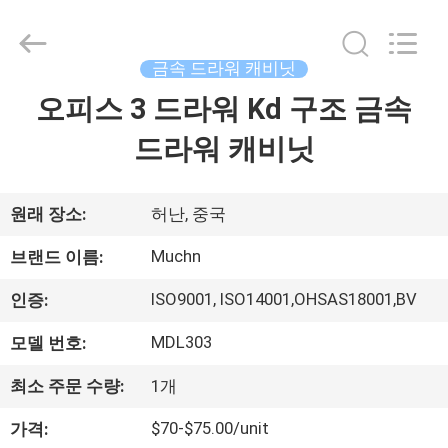
-
2026
Luoyang
Muchn
Industrial
금속 드라워 캐비닛
Co.,
Ltd..
All
오피스 3 드라워 Kd 구조 금속
집
Rights
Reserved.
Developed
드라워 캐비닛
by
ECER
제
품
원래 장소:
허난, 중국
Muchn
브랜드 이름:
우
ISO9001, ISO14001,OHSAS18001,BV
인증:
리
MDL303
모델 번호:
에
최소 주문 수량:
1개
대
$70-$75.00/unit
가격: