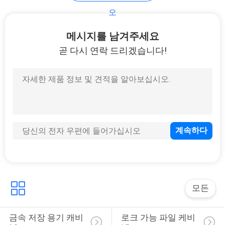
오
연
28
메시지를 남겨주세요
락
곧 다시 연락 드리겠습니다!
주
금속 드라워 캐비닛
세
요
뉴
48
스
스마트 전자 로커
모든
인
용
금속 저장 용기 캐비
로크 가능 파일 케비