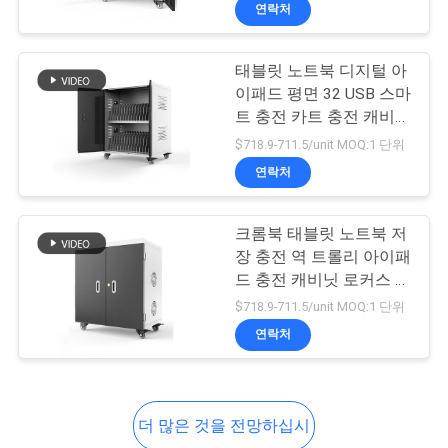
하
연락처
여
태블릿 노트북 디지털 아
69
이패드 평면 32 USB 스마
공
트 충전 카트 충전 캐비닛
안전 박스
트롤리 학교용
장
$718.9-711.5/unit MOQ:1 단위
연락처
여
행
크롬북 태블릿 노트북 저
장 충전 역 트롤리 아이패
드 충전 캐비닛 로커스 카
품
30
트 학교용
$718.9-711.5/unit MOQ:1 단위
질
연락처
금속 이동식 기판
관
리
더 많은 것을 전망하십시