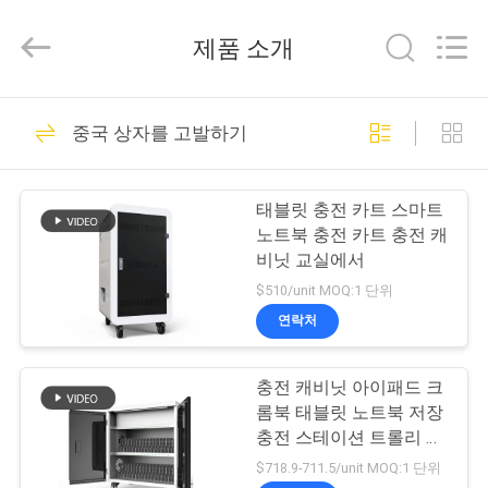
Luoyang
Muchn
Industrial
제품 소개
Co.,
Ltd..
All
Rights
집
Reserved.
49
Developed
중국 상자를 고발하기
by
금속 저장 용기 캐비
ECER
제
닛
태블릿 충전 카트 스마트
품
노트북 충전 카트 충전 캐
비닛 교실에서
$510/unit MOQ:1 단위
우
연락처
50
리
로크 가능 파일 케비
충전 캐비닛 아이패드 크
에
롬북 태블릿 노트북 저장
넷
대
충전 스테이션 트롤리 로
커스 카트 학교용
$718.9-711.5/unit MOQ:1 단위