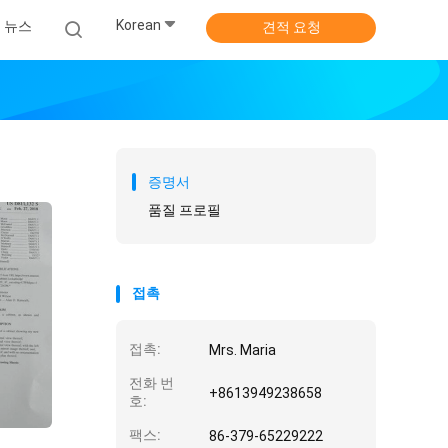
Korean
뉴스
견적 요청
증명서
품질 프로필
접촉
접촉:
Mrs. Maria
전화 번
+8613949238658
호:
팩스:
86-379-65229222