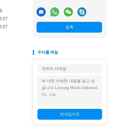
S
2-27
2-27
접촉
우리를 메일
보내십시오