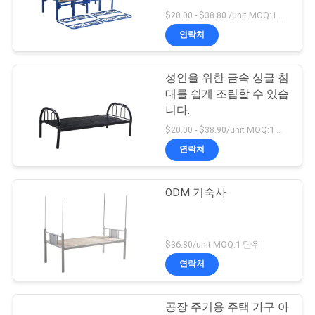
$20.00 - $38.80 /unit MOQ:1 단위
연
연락처
28
락
성인을 위한 금속 싱글 침
주
금속 드라워 캐비닛
대를 쉽게 조립할 수 있습
세
니다.
$20.00 - $38.90/unit MOQ:1 단위
요
연락처
뉴
ODM 기숙사
48
스
스마트 전자 로커
$36.80/unit MOQ:1 단위
인
연락처
용
공장 주거용 주택 가구 아