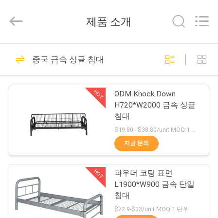
Luoyang
Muchn
Industrial
제품 소개
Co.,
Ltd..
All
Rights
집
Reserved.
49
Developed
중국 금속 싱글 침대
by
금속 저장 용기 캐비
ECER
제
닛
HOT
ODM Knock Down
품
H720*W2000 금속 싱글
침대
$19.80 - $38.80/unit MOQ:1 단위
우
지금 문의
50
리
로크 가능 파일 케비
HOT
파우더 코팅 표면
에
L1900*W900 금속 단일
넷
대
침대
$22.9-$33/unit MOQ:1 단위