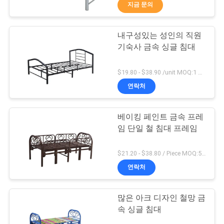
하
지금 문의
여
내구성있는 성인의 직원
69
기숙사 금속 싱글 침대
공
안전 박스
장
$19.80 - $38.90 /unit MOQ:1 단위
연락처
여
행
베이킹 페인트 금속 프레
임 단일 철 침대 프레임
품
30
$21.20 - $38.80 / Piece MOQ:50개 부분 / 부분
질
연락처
금속 이동식 기판
관
많은 아크 디자인 철망 금
리
속 싱글 침대