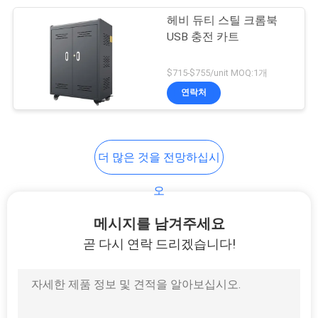
헤비 듀티 스틸 크롬북
39
USB 충전 카트
PRIVACY
금속 덩어리 침대 프
POLICY
$715-$755/unit MOQ:1개
레임
연락처
더 많은 것을 전망하십시
18
오
의자 와 함께 학교 책
메시지를 남겨주세요
상
곧 다시 연락 드리겠습니다!