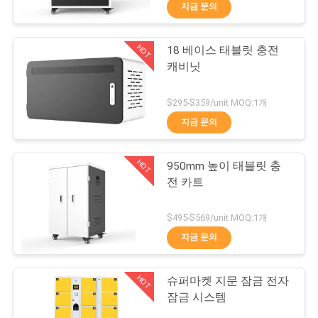
하
지금 문의
여
HOT
18 베이스 태블릿 충전
69
캐비닛
공
안전 박스
장
$295-$359/unit MOQ:1개
지금 문의
여
행
HOT
950mm 높이 태블릿 충
전 카트
품
30
$495-$569/unit MOQ:1개
질
지금 문의
금속 이동식 기판
관
HOT
슈퍼마켓 지문 잠금 전자
리
잠금 시스템