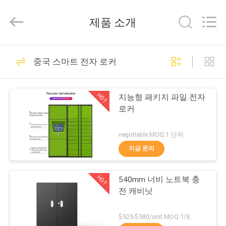
Muchn
Industrial
Co.,
제품 소개
Ltd..
All
Rights
Reserved.
Developed
집
49
by
중국 스마트 전자 로커
ECER
금속 저장 용기 캐비
제
닛
HOT
지능형 패키지 파일 전자
품
로커
negotiable MOQ:1 단위
우
지금 문의
50
리
로크 가능 파일 케비
HOT
540mm 너비 노트북 충
에
전 캐비닛
넷
대
$525-$580/unit MOQ:1개