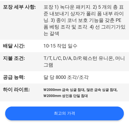
하
포장 세부 사항:
포장 1) 녹다운 패키지. 2) 5 개의 층 표
여
준 내보내기 상자가 폴리 폼 내부 라이
닝. 3) 종이 코너 보호 기능을 갖춘 PE
폼 베팅 조각 및 조각. 4) 선 그리기가있
공
는 갈색
장
배달 시간:
10-15 작업 일수
여
지불 조건:
T/T, L/C, D/A, D/P, 웨스턴 유니온, 머니
행
그램
공급 능력:
달 당 8000 조각/조각
품
,
,
하이 라이트:
W2000mm 금속 싱글 침대
많은 금속 싱글 침대
질
W2000mm 성인용 단일 침대
관
최고의 가격
리