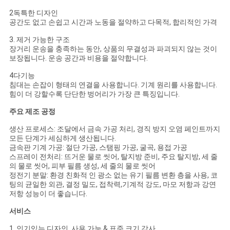
2독특한 디자인
공간도 없고 손쉽고 시간과 노동을 절약하고 다목적, 합리적인 가격
PRIVACY
3. 제거 가능한 구조
POLICY
장거리 운송을 충족하는 동안, 상품의 무결성과 파괴되지 않는 것이
보장됩니다. 운송 공간과 비용을 절약합니다.
4다기능
침대는 손잡이 형태의 연결을 사용합니다. 기계 원리를 사용합니다.
힘이 더 강할수록 단단한 벙어리가 가장 큰 특징입니다.
주요 제조 공정
생산 프로세스: 조달에서 금속 가공 처리, 경직 방지 오염 페인트까지
모든 단계가 세심하게 생산됩니다.
금속판 기계 가공: 절단 가공, 스탬핑 가공, 굴곡, 용접 가공
스프레이 전처리: 뜨거운 물로 씻어, 탈지방 준비, 주요 탈지방, 세 줄
의 물로 씻어, 피부 필름 생성, 세 줄의 물로 씻어
정전기 분말: 환경 친화적 인 광소 없는 유기 필름 변환 층을 사용, 코
팅의 균일한 외관, 결정 밀도, 접착력,기계적 강도, 마모 저항과 강연
저항 성능이 더 좋습니다.
서비스
1. 인기있는 디자인, 사용 가능 & 표준 크기 감사