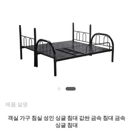
연
락
주
세
요
뉴
스
제품 설명
인
객실 가구 침실 성인 싱글 침대 값싼 금속 침대 금속
용
싱글 침대