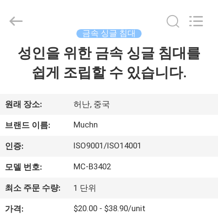
-
2026
Luoyang
Muchn
Industrial
금속 싱글 침대
Co.,
Ltd..
성인을 위한 금속 싱글 침대를
집
All
Rights
Reserved.
쉽게 조립할 수 있습니다.
Developed
by
ECER
제
품
원래 장소:
허난, 중국
Muchn
브랜드 이름:
우
ISO9001/ISO14001
인증:
리
MC-B3402
모델 번호:
에
최소 주문 수량:
1 단위
대
$20.00 - $38.90/unit
가격: