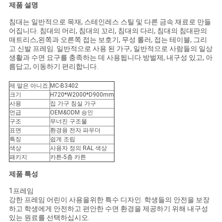
문
제품 설명
침대는 일반적으로 목재, 스테인레스 스틸 및 다른 금속 재료로 만들
을
어집니다. 침대의 머리, 침대의 꼬리, 침대의 다리, 침대의 침대판의
매트리스,왼쪽과 오른쪽 접는 보호기, 무성 롤러, 접는 테이블, 그리
요
고 신발 프레임. 일반적으로 사용 된 가구, 일반적으로 사람들의 일상
생활과 수면 요구를 충족하는 데 사용됩니다.방벌제, 내구성 있고, 아
구
름답고, 이동하기 편리합니다.
하
제 말은 아니죠.
MC-B3402
크기
H720*W2000*D900mm
세
사용
집 가구 침실 가구
언급
OEM&ODM 승인
요
구조
무너진 구조물
표면
환경용 전자 파우더
특징
쉽게 조립
색상
사용자 정의 RAL 색상
사
패키지
카튼-5층 카튼
제품 특성
이
1프레임
트
강한 프레임 어린이 사용을위한 특수 디자인. 학생들의 안전을 보장
하고 학생에게 안전하고 편안한 수면 환경을 제공하기 위해 내구성
맵
있는 원료를 선택하십시오.