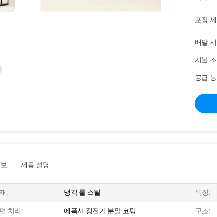
포장 세
배달 시
지불 조
공급 능
정보
제품 설명
재:
냉각 롤 스틸
특징:
면 처리:
에폭시 정전기 분말 코팅
구조: