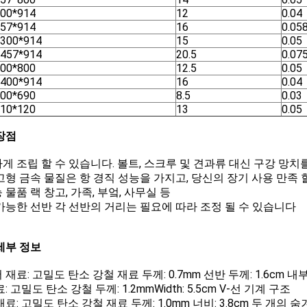
300*914
12
0.04
457*914
16
0.05
*300*914
15
0.05
*457*914
20.5
0.07
400*800
12.5
0.05
*400*914
16
0.04
300*690
8.5
0.03
510*120
13
0.05
장점
게 조립 할 수 있습니다. 볼트, 스크루 및 견과류 대신 구강 망
고형 금속 물질은 항 경직 성능을 가지고, 당신의 장기 사용 만족 
 물품 랙 창고, 가족, 부엌, 사무실 등
가능한 선반 각 선반의 거리는 필요에 따라 조정 될 수 있습니다
세부 정보
재료: 고밀도 탄소 강철 재료 두께: 0.7mm 선반 두께: 1.6cm 내
: 고밀도 탄소 강철 두께: 1.2mmWidth: 5.5cm V-선 기계 구조
료: 고밀도 탄소 강철 재료 두께: 1.0mm 너비: 3.8cm 두 개의