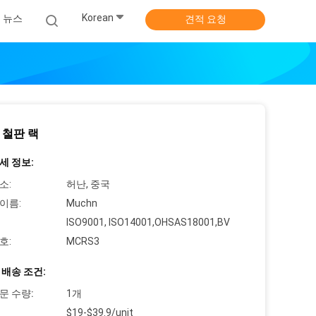
Korean
뉴스
견적 요청
 철판 랙
세 정보:
소:
허난, 중국
이름:
Muchn
ISO9001, ISO14001,OHSAS18001,BV
호:
MCRS3
 배송 조건:
문 수량:
1개
$19-$39.9/unit