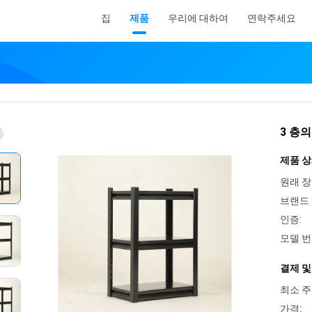
집
제품
우리에 대하여
연락주세요
3 층의
제품 상
원래 장
브랜드 
인증:
모델 번
결제 및
최소 주
가격: