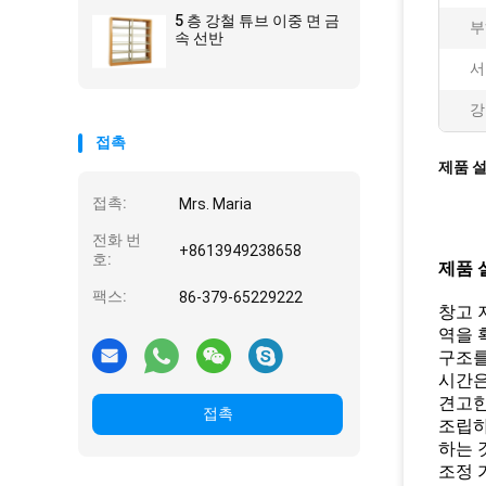
5 층 강철 튜브 이중 면 금
부
속 선반
서
강
접촉
제품 
접촉:
Mrs. Maria
전화 번
+8613949238658
호:
제품 
팩스:
86-379-65229222
창고 
역을 
구조를
시간은
견고한
접촉
조립하
하는 
조정 