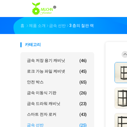
홈
제품 소개
금속 선반
3 층의 철판 랙
카테고리
금속 저장 용기 캐비닛
(46)
로크 가능 파일 케비넷
(45)
안전 박스
(65)
금속 이동식 기판
(26)
금속 드라워 캐비닛
(23)
스마트 전자 로커
(43)
금속 선반
(25)