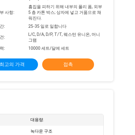
흠집을 피하기 위해 내부의 폴리 폼, 외부
부 사항:
5 층 카톤 박스; 상자에 넣고 거품으로 채
워진다.
간:
25-35 일로 일합니다
L/C, D/A, D/P, T/T, 웨스턴 유니온, 머니
건:
그램
력:
10000 세트/달에 세트
최고의 가격
접촉
대용량.
녹다운 구조