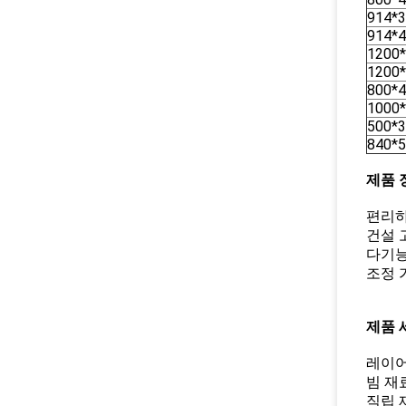
914*
914*
1200
1200
800*
1000
500*
840*
제품 
편리하
건설 
다기능
조정 
제품 
레이어 
빔 재료
직립 재