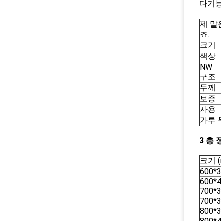
다기능
제 말
죠.
크기
색상
NW
구조
두께
보증
사용
가루 
3 층
크기 (
600*
600*
700*
700*
800*
800*