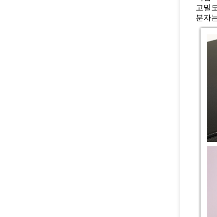
고밀도
분자는