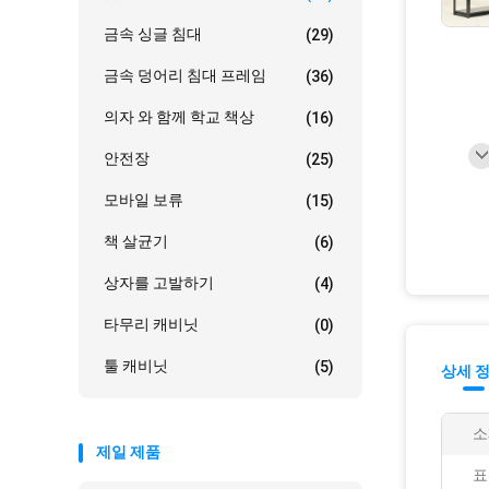
금속 싱글 침대
(29)
금속 덩어리 침대 프레임
(36)
의자 와 함께 학교 책상
(16)
안전장
(25)
모바일 보류
(15)
책 살균기
(6)
상자를 고발하기
(4)
타무리 캐비닛
(0)
툴 캐비닛
(5)
상세 
소
제일 제품
표