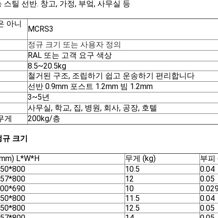
 스틸 선반. 창고, 가정, 부엌, 사무실 등
은 아니
MCRS3
정규 크기 또는 사용자 정의
RAL 또는 고객 요구 색상
8.5~20.5kg
철거된 구조, 조립하기 쉽고 운송하기 편리합니다
선반 0.9mm 포스트 1.2mm 빔 1.2mm
3~5년
사무실, 학교, 집, 병원, 회사, 공장, 호텔
무게
200kg/층
 정규 크기
mm) L*W*H
무게 (kg)
부피 
350*800
10.5
0.04
457*800
12
0.05
300*690
10
0.02
350*800
11.5
0.04
350*800
12.5
0.05
457*800
14
0.05