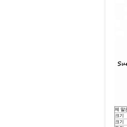
제 말
크기
크기