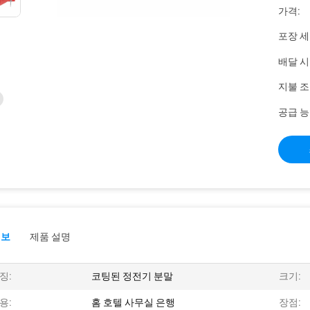
가격:
포장 세
배달 시
지불 조
공급 능
정보
제품 설명
징:
코팅된 정전기 분말
크기:
용:
홈 호텔 사무실 은행
장점: