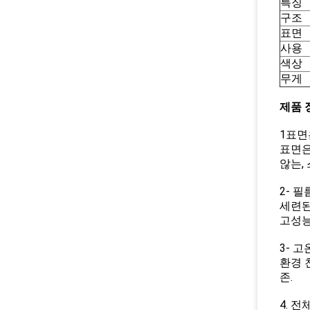
특징
구조
표면
사용
색상
무게
제품 
1표면
표면은
않는,
2- 필
세련된
고성능
3- 
환경 
존.
4. 전