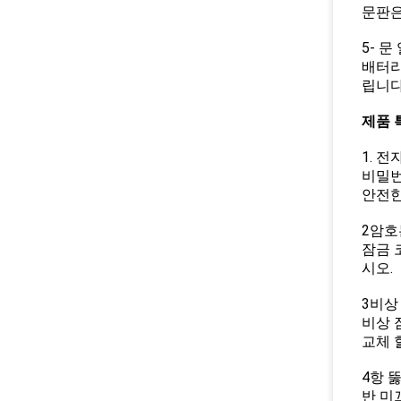
문판은
5- 
배터리
립니다
제품 
1. 
비밀번
안전한
2암호
잠금 
시오.
3비상
비상 
교체 
4항 
반 미