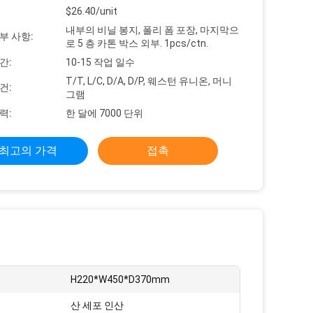
$26.40/unit
내부의 비닐 봉지, 폴리 폼 포장, 마지막으
부 사항:
로 5 층 카톤 박스 외부. 1pcs/ctn.
간:
10-15 작업 일수
T/T, L/C, D/A, D/P, 웨스턴 유니온, 머니
건:
그램
력:
한 달에 7000 단위
최고의 가격
접촉
H220*W450*D370mm
산 세포 인산