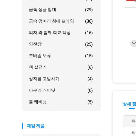
금속 싱글 침대
(29)
금속 덩어리 침대 프레임
(36)
의자 와 함께 학교 책상
(16)
안전장
(25)
모바일 보류
(15)
책 살균기
(6)
상자를 고발하기
(4)
타무리 캐비닛
(0)
툴 캐비닛
(5)
상세 
특
제일 제품
적