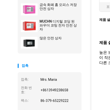
금속 화폐 홈 오피스 저장
포
안전 상자
제품 
MUCHN 디지털 코딩 된
파우더 코팅 전자 안전 상
자
많은 안전 상자
제품 
높은 
이 작
다른 
접촉
접촉:
Mrs. Maria
전화 번
+8613949238658
호:
팩스:
86-379-65229222