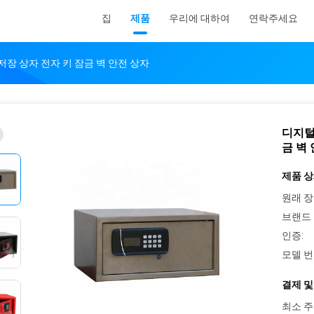
집
제품
우리에 대하여
연락주세요
저장 상자 전자 키 잠금 벽 안전 상자
디지털
금 벽
제품 상
원래 장
브랜드 
인증:
모델 번
결제 및
최소 주