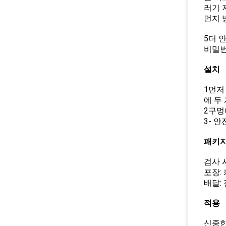
러기 
먼지 
5더 
비밀번
설치
1먼저
에 두
2구멍
3- 
패키지
검사 
포장:
배달:
적용
신중한