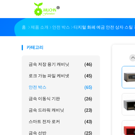
홈
제품 소개
안전 박스
디지털 화폐 예금 안전 상자 스틸 
카테고리
금속 저장 용기 캐비닛
(46)
로크 가능 파일 케비넷
(45)
안전 박스
(65)
금속 이동식 기판
(26)
금속 드라워 캐비닛
(23)
스마트 전자 로커
(43)
금속 선반
(25)