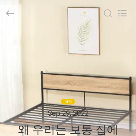
Luoyang
Muchn
Industrial
Co.,
Ltd..
All
Rights
Reserved.
집
Developed
by
ECER
제
품
우
리
NEWS
에
Sep 29, 2022
대
왜 우리는 보통 집에