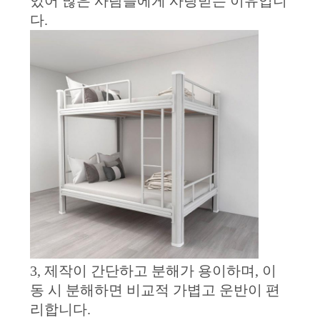
있어 많은 사람들에게 사랑받는 이유입니
문
다.
을
요
구
하
세
요
사
이
3, 제작이 간단하고 분해가 용이하며, 이
트
동 시 분해하면 비교적 가볍고 운반이 편
리합니다.
맵