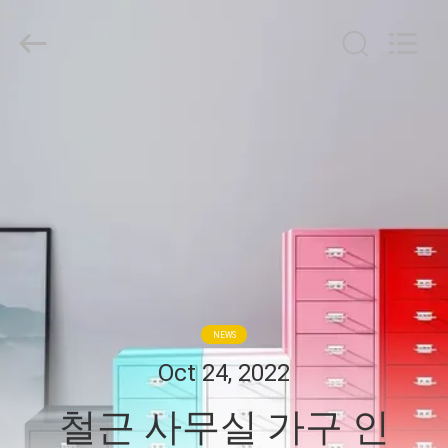
Industrial
Co.,
Ltd..
All
Rights
Reserved.
Developed
집
by
ECER
제
품
우
리
NEWS
에
Oct 24, 2022
대
철근 사무실 가구 인