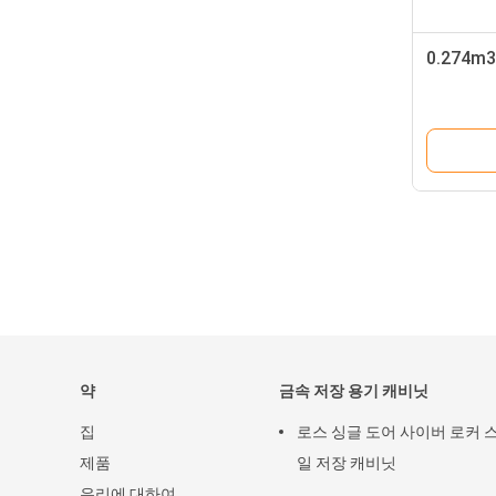
0.274m
약
금속 저장 용기 캐비닛
집
로스 싱글 도어 사이버 로커 
제품
일 저장 캐비닛
우리에 대하여