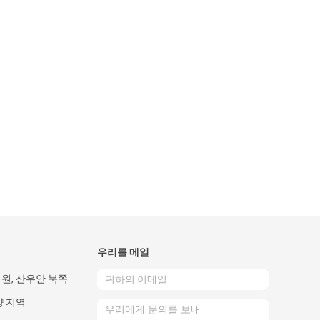
우리를 메일
원, 산우안 북쪽
양 지역