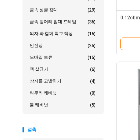
금속 싱글 침대
(29)
0.12c
금속 덩어리 침대 프레임
(36)
의자 와 함께 학교 책상
(16)
안전장
(25)
모바일 보류
(15)
책 살균기
(6)
상자를 고발하기
(4)
타무리 캐비닛
(0)
툴 캐비닛
(5)
접촉