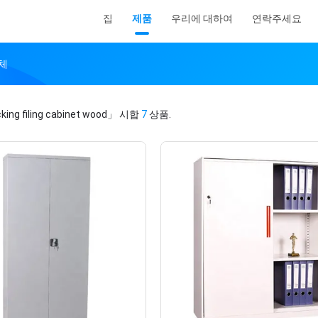
집
제품
우리에 대하여
연락주세요
업체
king filing cabinet wood」
시합
7
상품.