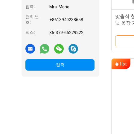
접촉:
Mrs. Maria
맞춤식 철
전화 번
+8613949238658
호:
닛 옷장 
팩스:
86-379-65229222
Hot
접촉