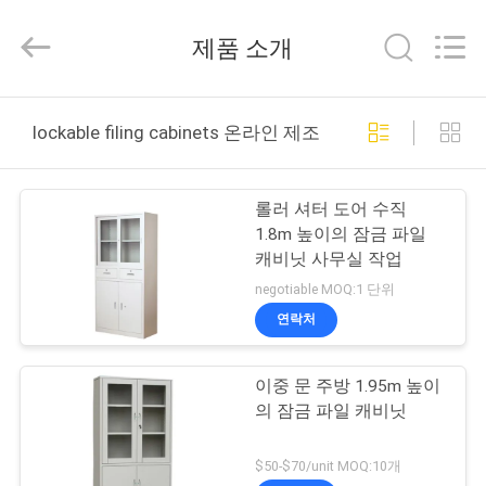
Luoyang
Muchn
Industrial
제품 소개
Co.,
Ltd..
All
Rights
Reserved.
집
Developed
by
lockable filing cabinets 온라인 제조
ECER
제
롤러 셔터 도어 수직
품
1.8m 높이의 잠금 파일
캐비닛 사무실 작업
negotiable MOQ:1 단위
우
연락처
리
이중 문 주방 1.95m 높이
에
의 잠금 파일 캐비닛
대
$50-$70/unit MOQ:10개