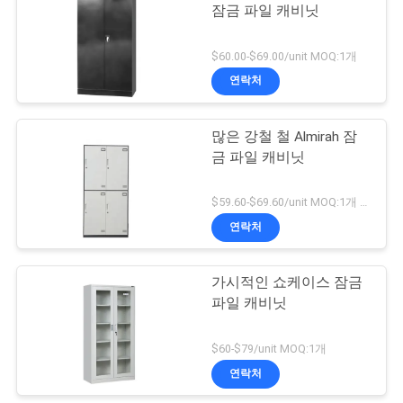
문
잠금 파일 캐비닛
을
$60.00-$69.00/unit MOQ:1개
요
연락처
구
많은 강철 철 Almirah 잠
하
금 파일 캐비닛
세
$59.60-$69.60/unit MOQ:1개 부분
요
연락처
가시적인 쇼케이스 잠금
사
파일 캐비닛
이
$60-$79/unit MOQ:1개
트
연락처
맵