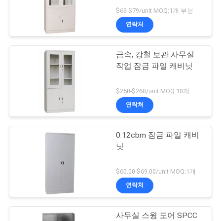
$69-$79/unit MOQ:1개 부분
연
연락처
락
금속, 강철 보관 사무실
주
작업 잠금 파일 캐비닛
세
$250-$260/unit MOQ:10개
요
연락처
뉴
0.12cbm 잠금 파일 캐비
닛
스
$60.00-$69.00/unit MOQ:1개
인
연락처
용
사무실 스윙 도어 SPCC